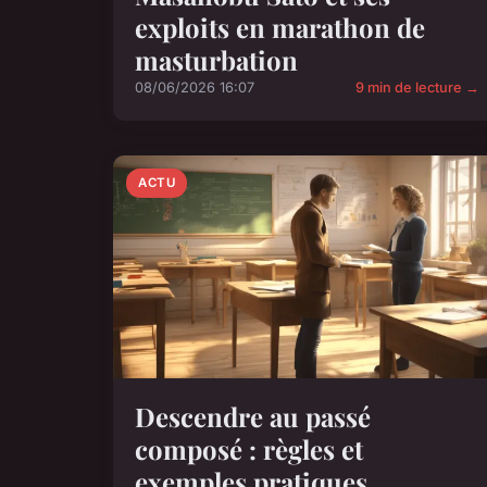
exploits en marathon de
masturbation
08/06/2026 16:07
9 min de lecture →
ACTU
Descendre au passé
composé : règles et
exemples pratiques