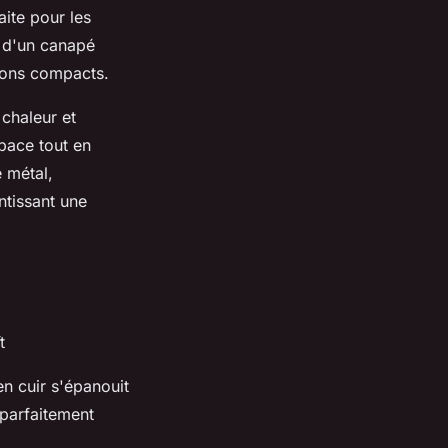
aite pour les
g d'un canapé
alons compacts.
chaleur et
space tout en
e métal,
ntissant une
t
n cuir s'épanouit
 parfaitement