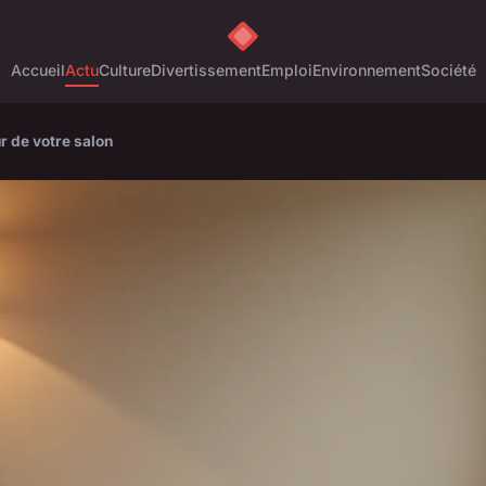
Accueil
Actu
Culture
Divertissement
Emploi
Environnement
Société
r de votre salon