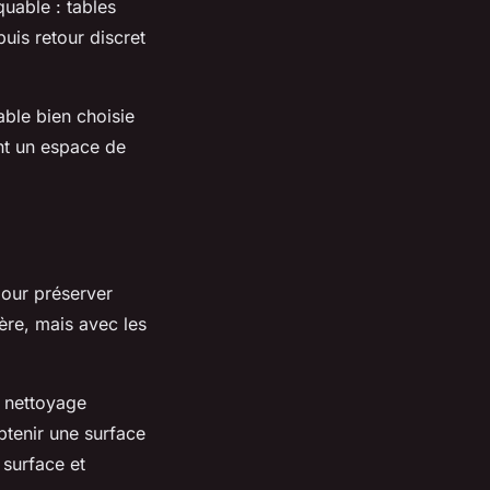
quable : tables
puis retour discret
able bien choisie
nt un espace de
pour préserver
ère, mais avec les
n nettoyage
btenir une surface
 surface et