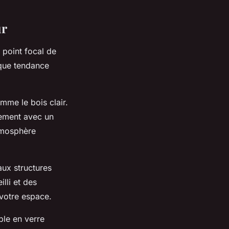
ur
e point focal de
aque tendance
omme le bois clair.
tement avec un
atmosphère
aux structures
lli et des
 votre espace.
ble en verre