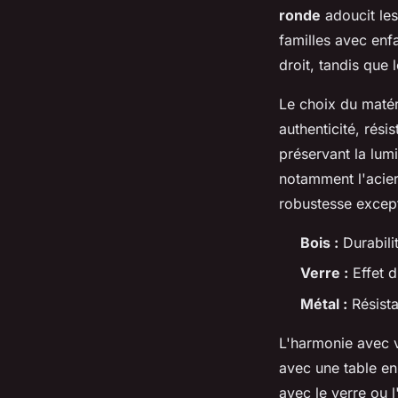
ronde
adoucit les
familles avec enfa
droit, tandis que
Le choix du matér
authenticité, rés
préservant la lumi
notamment l'acier 
robustesse except
Bois :
Durabilit
Verre :
Effet d
Métal :
Résista
L'harmonie avec v
avec une table en
avec le verre ou l