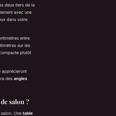
es deux tiers de la
itement avec une
ux dans votre
entimètres entre
timètres sur les
 compacte plutôt
e apprécieront
era des
angles
 de salon ?
e salon. Une
table