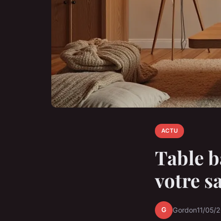
ACTU
Table b
votre s
G
Gordon
11/05/