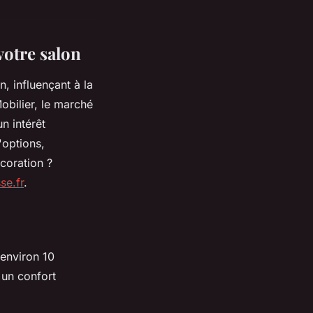
votre salon
, influençant à la
Mobilier, le marché
n intérêt
'options,
coration ?
se.fr
.
 environ 10
 un confort